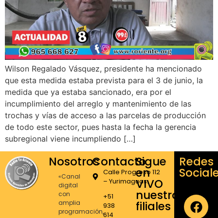
Wilson Regalado Vásquez, presidente ha mencionado
que esta medida estaba prevista para el 3 de junio, la
medida que ya estaba sancionado, era por el
incumplimiento del arreglo y mantenimiento de las
trochas y vías de acceso a las parcelas de producción
de todo este sector, pues hasta la fecha la gerencia
subregional viene incumpliendo […]
Nosotros
Contacto
Sigue
Redes
en
Social
Calle Progreso 112
«Canal
VIVO
– Yurimaguas.
digital
nuestras
con
+51
amplia
filiales
938
programación,
614