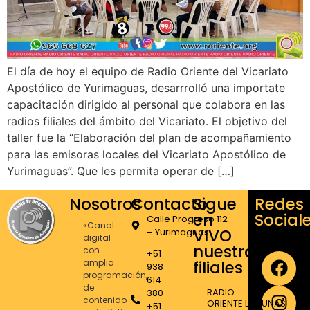
El día de hoy el equipo de Radio Oriente del Vicariato
Apostólico de Yurimaguas, desarrrolló una importate
capacitación dirigido al personal que colabora en las
radios filiales del ámbito del Vicariato. El objetivo del
taller fue la “Elaboración del plan de acompañamiento
para las emisoras locales del Vicariato Apostólico de
Yurimaguas”. Que les permita operar de […]
Nosotros
Contacto
Sigue
Redes
en
Social
Calle Progreso 112
«Canal
VIVO
– Yurimaguas.
digital
nuestras
con
+51
amplia
filiales
938
programación,
614
de
RADIO
380 -
contenido
ORIENTE LAGUNAS
+51