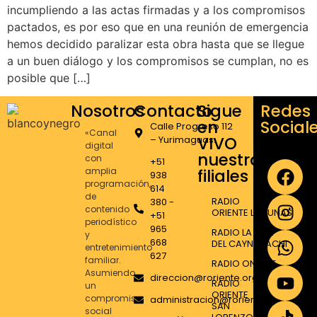
incumpliendo a las actas firmadas y a los compromisos
pactados, es por eso que en una reunión de emergencia
hemos decidido paralizar esta obra hasta que se llegue
a un buen diálogo y los compromisos se cumplan, no es
posible que […]
Nosotros
Contacto
Sigue
Redes
en
Social
Calle Progreso 112
«Canal
VIVO
– Yurimaguas.
digital
nuestras
con
+51
amplia
filiales
938
programación,
614
de
RADIO
380 -
contenido
ORIENTE LAGUNAS
+51
periodístico
965
RADIO LA VOZ
y
668
DEL CAYNARACHI
entretenimiento
627
familiar.
RADIO ONDA T
Asumiendo
direccion@roriente.org
RADIO
un
ORIENTE
compromiso
administracion@roriente.org
SAN
social