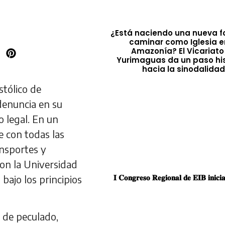
¿Está naciendo una nueva 
caminar como Iglesia e
Amazonía? El Vicariato
Yurimaguas da un paso his
hacia la sinodalida
stólico de
denuncia en su
o legal. En un
 con todas las
ansportes y
on la Universidad
𝐈 𝐂𝐨𝐧𝐠𝐫𝐞𝐬𝐨 𝐑𝐞𝐠𝐢𝐨𝐧𝐚𝐥 𝐝𝐞 𝐄𝐈𝐁 𝐢𝐧𝐢𝐜
ajo los principios
 de peculado,