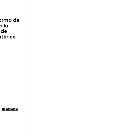
forma de
n la
 de
tórico
d
𝐚 𝐦𝐚𝐧𝐚𝐧𝐚