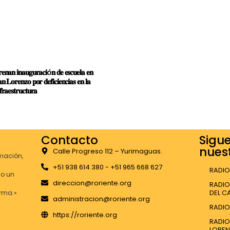
𝐞𝐧𝐚𝐧 𝐢𝐧𝐚𝐮𝐠𝐮𝐫𝐚𝐜𝐢ó𝐧 𝐝𝐞 𝐞𝐬𝐜𝐮𝐞𝐥𝐚 𝐞𝐧
𝐧 𝐋𝐨𝐫𝐞𝐧𝐳𝐨 𝐩𝐨𝐫 𝐝𝐞𝐟𝐢𝐜𝐢𝐞𝐧𝐜𝐢𝐚𝐬 𝐞𝐧 𝐥𝐚
𝐟𝐫𝐚𝐞𝐬𝐭𝐫𝐮𝐜𝐭𝐮𝐫𝐚
Contacto
Sigu
nuest
Calle Progreso 112 – Yurimaguas.
mación,
+51 938 614 380 - +51 965 668 627
RADIO
do un
direccion@roriente.org
RADIO
DEL C
orma.»
administracion@roriente.org
RADIO
https://roriente.org
RADIO
LORE