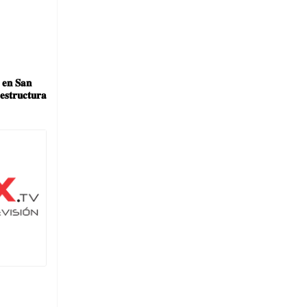
 𝐞𝐧 𝐒𝐚𝐧
𝐞𝐬𝐭𝐫𝐮𝐜𝐭𝐮𝐫𝐚