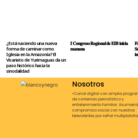
¿Está naciendo una nueva
𝐈 𝐂𝐨𝐧𝐠𝐫𝐞𝐬𝐨 𝐑𝐞𝐠𝐢𝐨𝐧𝐚𝐥 𝐝𝐞 𝐄𝐈𝐁 𝐢𝐧𝐢𝐜𝐢𝐚
𝐅
forma de caminar como
𝐦𝐚𝐧𝐚𝐧𝐚
𝐒
Iglesia en la Amazonía? El
𝐢𝐧
Vicariato de Yurimaguas da un
paso histórico hacia la
sinodalidad
Nosotros
«Canal digital con amplia progra
de contenido periodístico y
entretenimiento familiar. Asumien
compromiso social con nuestros
televidentes por señal multiplataf