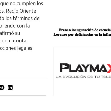
 que no cumplen los
os. Radio Oriente
ndo los términos de
pliendo con la
𝐅𝐫𝐞𝐧𝐚𝐧 𝐢𝐧𝐚𝐮𝐠𝐮𝐫𝐚𝐜𝐢ó𝐧 𝐝𝐞 𝐞𝐬𝐜𝐮𝐞𝐥
eafirmó su
𝐋𝐨𝐫𝐞𝐧𝐳𝐨 𝐩𝐨𝐫 𝐝𝐞𝐟𝐢𝐜𝐢𝐞𝐧𝐜𝐢𝐚𝐬 𝐞𝐧 𝐥𝐚 𝐢𝐧𝐟𝐫𝐚
o una pronta
cciones legales