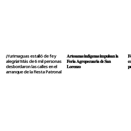
¡Yurimaguas estalló de fe y
𝐀𝐫𝐭𝐞𝐬𝐚𝐧𝐚𝐬 𝐢𝐧𝐝í𝐠𝐞𝐧𝐚𝐬 𝐢𝐦𝐩𝐮𝐥𝐬𝐚𝐧 𝐥𝐚
𝐅
alegría! Más de 6 mil personas
𝐅𝐞𝐫𝐢𝐚 𝐀𝐠𝐫𝐨𝐩𝐞𝐜𝐮𝐚𝐫𝐢𝐚 𝐝𝐞 𝐒𝐚𝐧
𝐜
desbordaron las calles en el
𝐋𝐨𝐫𝐞𝐧𝐳𝐨
𝐩
arranque de la Fiesta Patronal