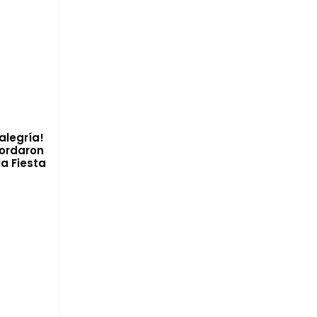
alegría!
bordaron
la Fiesta