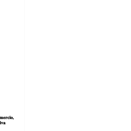
𝐦𝐞𝐫𝐜𝐢𝐨,
𝐢𝐯𝐚