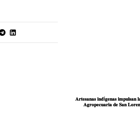
𝐀𝐫𝐭𝐞𝐬𝐚𝐧𝐚𝐬 𝐢𝐧𝐝í𝐠𝐞𝐧𝐚𝐬 𝐢𝐦𝐩𝐮𝐥𝐬𝐚𝐧 𝐥
𝐀𝐠𝐫𝐨𝐩𝐞𝐜𝐮𝐚𝐫𝐢𝐚 𝐝𝐞 𝐒𝐚𝐧 𝐋𝐨𝐫𝐞