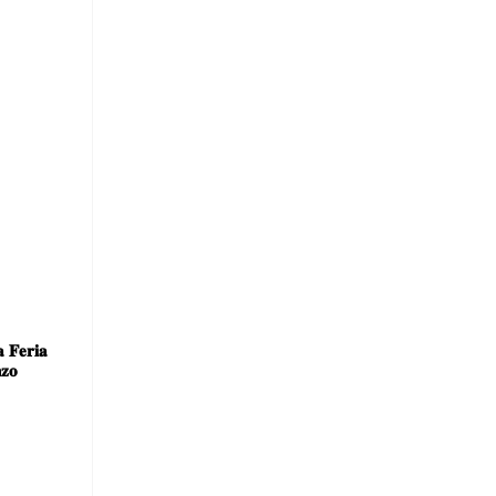
 𝐅𝐞𝐫𝐢𝐚
𝐳𝐨