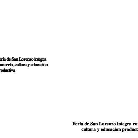
𝐫𝐢𝐚 𝐝𝐞 𝐒𝐚𝐧 𝐋𝐨𝐫𝐞𝐧𝐳𝐨 𝐢𝐧𝐭𝐞𝐠𝐫𝐚
𝐦𝐞𝐫𝐜𝐢𝐨, 𝐜𝐮𝐥𝐭𝐮𝐫𝐚 𝐲 𝐞𝐝𝐮𝐜𝐚𝐜𝐢𝐨𝐧
𝐨𝐝𝐮𝐜𝐭𝐢𝐯𝐚
𝐅𝐞𝐫𝐢𝐚 𝐝𝐞 𝐒𝐚𝐧 𝐋𝐨𝐫𝐞𝐧𝐳𝐨 𝐢𝐧𝐭𝐞𝐠𝐫𝐚 𝐜𝐨
𝐜𝐮𝐥𝐭𝐮𝐫𝐚 𝐲 𝐞𝐝𝐮𝐜𝐚𝐜𝐢𝐨𝐧 𝐩𝐫𝐨𝐝𝐮𝐜𝐭