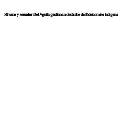
𝐒𝐢𝐥𝐯𝐚𝐧𝐨 𝐲 𝐬𝐞𝐧𝐚𝐝𝐨𝐫 𝐃𝐞𝐥 Á𝐠𝐮𝐢𝐥𝐚 𝐠𝐞𝐬𝐭𝐢𝐨𝐧𝐚𝐧 𝐝𝐞𝐬𝐭𝐫𝐚𝐛𝐞 𝐝𝐞𝐥 𝐟𝐢𝐝𝐞𝐢𝐜𝐨𝐦𝐢𝐬𝐨 𝐢𝐧𝐝í𝐠𝐞𝐧𝐚