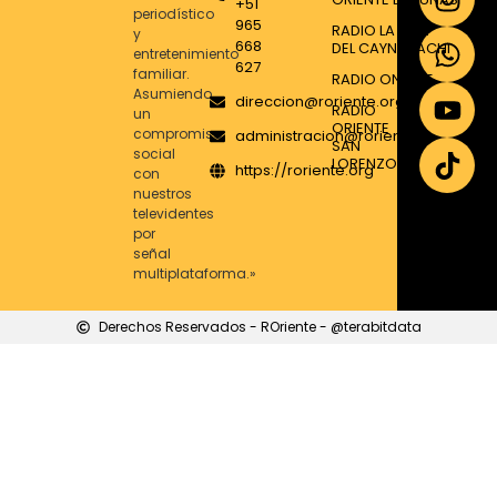
+51
periodístico
965
RADIO LA VOZ
y
668
DEL CAYNARACHI
entretenimiento
627
familiar.
RADIO ONDA T
Asumiendo
direccion@roriente.org
RADIO
un
ORIENTE
compromiso
administracion@roriente.org
SAN
social
LORENZO
https://roriente.org
con
nuestros
televidentes
por
señal
multiplataforma.»
Derechos Reservados - ROriente - @terabitdata