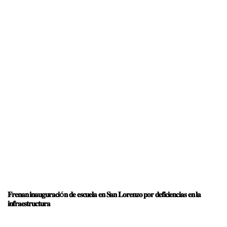
𝐅𝐫𝐞𝐧𝐚𝐧 𝐢𝐧𝐚𝐮𝐠𝐮𝐫𝐚𝐜𝐢ó𝐧 𝐝𝐞 𝐞𝐬𝐜𝐮𝐞𝐥𝐚 𝐞𝐧 𝐒𝐚𝐧 𝐋𝐨𝐫𝐞𝐧𝐳𝐨 𝐩𝐨𝐫 𝐝𝐞𝐟𝐢𝐜𝐢𝐞𝐧𝐜𝐢𝐚𝐬 𝐞𝐧 𝐥𝐚
𝐢𝐧𝐟𝐫𝐚𝐞𝐬𝐭𝐫𝐮𝐜𝐭𝐮𝐫𝐚