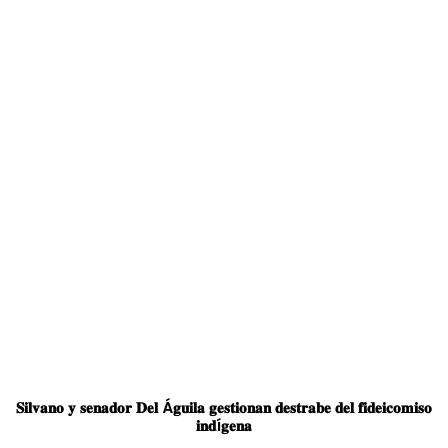
𝐒𝐢𝐥𝐯𝐚𝐧𝐨 𝐲 𝐬𝐞𝐧𝐚𝐝𝐨𝐫 𝐃𝐞𝐥 Á𝐠𝐮𝐢𝐥𝐚 𝐠𝐞𝐬𝐭𝐢𝐨𝐧𝐚𝐧 𝐝𝐞𝐬𝐭𝐫𝐚𝐛𝐞 𝐝𝐞𝐥 𝐟𝐢𝐝𝐞𝐢𝐜𝐨𝐦𝐢𝐬𝐨
𝐢𝐧𝐝í𝐠𝐞𝐧𝐚