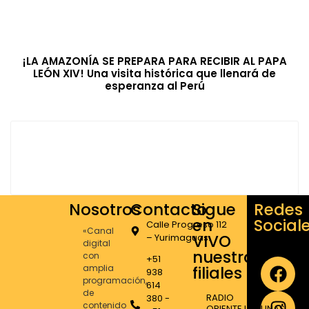
¡LA AMAZONÍA SE PREPARA PARA RECIBIR AL PAPA
LEÓN XIV! Una visita histórica que llenará de
esperanza al Perú
Nosotros
Contacto
Sigue
Redes
en
Social
Calle Progreso 112
«Canal
VIVO
– Yurimaguas.
digital
nuestras
con
+51
amplia
filiales
938
programación,
614
de
RADIO
380 -
contenido
ORIENTE LAGUNAS