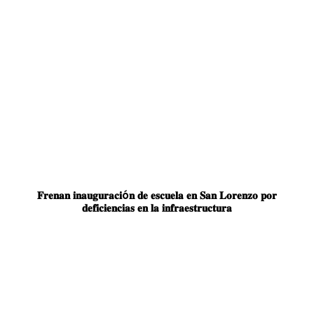
𝐅𝐫𝐞𝐧𝐚𝐧 𝐢𝐧𝐚𝐮𝐠𝐮𝐫𝐚𝐜𝐢ó𝐧 𝐝𝐞 𝐞𝐬𝐜𝐮𝐞𝐥𝐚 𝐞𝐧 𝐒𝐚𝐧 𝐋𝐨𝐫𝐞𝐧𝐳𝐨 𝐩𝐨𝐫
𝐝𝐞𝐟𝐢𝐜𝐢𝐞𝐧𝐜𝐢𝐚𝐬 𝐞𝐧 𝐥𝐚 𝐢𝐧𝐟𝐫𝐚𝐞𝐬𝐭𝐫𝐮𝐜𝐭𝐮𝐫𝐚