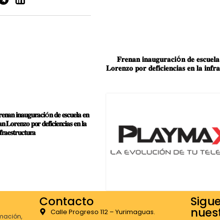
𝐅𝐫𝐞𝐧𝐚𝐧 𝐢𝐧𝐚𝐮𝐠𝐮𝐫𝐚𝐜𝐢ó𝐧 𝐝𝐞 𝐞𝐬𝐜𝐮𝐞𝐥
𝐋𝐨𝐫𝐞𝐧𝐳𝐨 𝐩𝐨𝐫 𝐝𝐞𝐟𝐢𝐜𝐢𝐞𝐧𝐜𝐢𝐚𝐬 𝐞𝐧 𝐥𝐚 𝐢𝐧𝐟𝐫𝐚
𝐞𝐧𝐚𝐧 𝐢𝐧𝐚𝐮𝐠𝐮𝐫𝐚𝐜𝐢ó𝐧 𝐝𝐞 𝐞𝐬𝐜𝐮𝐞𝐥𝐚 𝐞𝐧
𝐧 𝐋𝐨𝐫𝐞𝐧𝐳𝐨 𝐩𝐨𝐫 𝐝𝐞𝐟𝐢𝐜𝐢𝐞𝐧𝐜𝐢𝐚𝐬 𝐞𝐧 𝐥𝐚
𝐟𝐫𝐚𝐞𝐬𝐭𝐫𝐮𝐜𝐭𝐮𝐫𝐚
Contacto
Sigu
nuest
Calle Progreso 112 – Yurimaguas.
mación,