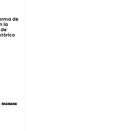
forma de
n la
 de
tórico
d
𝐚 𝐦𝐚𝐧𝐚𝐧𝐚