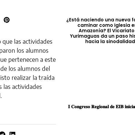
¿Está naciendo una nueva 
caminar como Iglesia e
Amazonía? El Vicariato
Yurimaguas da un paso his
que las actividades
hacia la sinodalida
ciparon los alumnos
 que pertenecen a este
 de los alumnos del
to realizar la traída
 las actividades
.
𝐈 𝐂𝐨𝐧𝐠𝐫𝐞𝐬𝐨 𝐑𝐞𝐠𝐢𝐨𝐧𝐚𝐥 𝐝𝐞 𝐄𝐈𝐁 𝐢𝐧𝐢𝐜