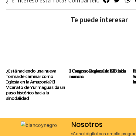
¿Te interesó esta nota? Compártelo
Te puede interesar
¿Está naciendo una nueva
𝐈 𝐂𝐨𝐧𝐠𝐫𝐞𝐬𝐨 𝐑𝐞𝐠𝐢𝐨𝐧𝐚𝐥 𝐝𝐞 𝐄𝐈𝐁 𝐢𝐧𝐢𝐜𝐢𝐚
𝐅
forma de caminar como
𝐦𝐚𝐧𝐚𝐧𝐚
𝐒
Iglesia en la Amazonía? El
𝐢𝐧
Vicariato de Yurimaguas da un
paso histórico hacia la
sinodalidad
Nosotros
«Canal digital con amplia progra