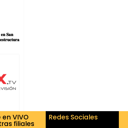
 𝐞𝐧 𝐒𝐚𝐧
𝐞𝐬𝐭𝐫𝐮𝐜𝐭𝐮𝐫𝐚
e en VIVO
Redes Sociales
ras filiales